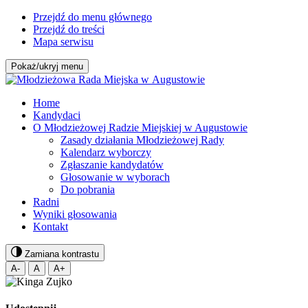
Przejdź do menu głównego
Przejdź do treści
Mapa serwisu
Pokaż/ukryj menu
Home
Kandydaci
O Młodzieżowej Radzie Miejskiej w Augustowie
Zasady działania Młodzieżowej Rady
Kalendarz wyborczy
Zgłaszanie kandydatów
Głosowanie w wyborach
Do pobrania
Radni
Wyniki głosowania
Kontakt
Zamiana kontrastu
A-
A
A+