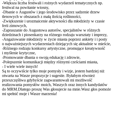
-Większa liczba festiwali i rożnych wydarzeń tematycznych np.
festiwal na powitanie wiosny,
-Dbanie o Augustów i jego środowisko przez sadzenie drzew
tlenowych w obszarach z małą ilością roślinności,
-Zwiększenie i urozmaicenie aktywności dla młodzieży w czasie
ferii zimowych,
-Zapraszanie do Augustowa autorów, specjalistów w różnych
dziedzinach i piosenkarzy na różnego rodzaju warsztaty i imprezy,
-Angażowanie młodzieży w życie miasta poprzez ankiety i i posty
o najważniejszych wydarzeniach dziejących się aktualnie w mieście,
-Różnego rodzaju konkursy artystyczne, promujące kreatywność
i myślenie krytyczne,
-Promowanie dbania o swoją edukację i zdrowie,
-Polepszenie komunikacji między różnymi cześciami miasta,
- I wiele wiele innych!
Są to oczywiście tylko moje pomysły i wizje, jestem bardziej niż
otwarta na Wasze propozycje i sugestie. Byłabym również
przeszczęśliwa gdybyście zagwarantowali mi możliwość
realizowania pomysłów moich, Waszych oraz innych kandydatów
do MRM.Dlatego proszę Was głosujecie na mnie.Wasz głos pomoże
mi spełnić moje i Wasze marzenia!