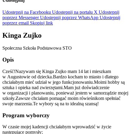
Udostępnij
Udostępnij na Facebooku
Udostępnij na portalu X
Udostępnij
poprzez Messenger
Udostępnij poprzez WhatsApp
Udostępnij
poprzez email
Skopiuj link
Kinga Zujko
Społeczna Szkoła Podstawowa STO
Opis
Cześć!Nazywam się Kinga Zujko mam 14 lat i mieszkam
w Augustowie od dziecka.Bardzo kocham to miasto i dlatego
chciałabym mieć udział w jego funkcjonowaniu.Moimi hobby są
sztuka i opieka nad zwierzętami.Mam już doświadczenie
w organizacji i planowaniu, ponieważ jestem w samorządzie mojej
szkoły.Zawsze chciałam pomagać moim rówieśnikom spełniać
swoje marzenia.Te wybory są na to idealną szansą!
Program wyborczy
W czasie mojej kadencji chciałabym wprowadzić w życie
następujące pomysły;